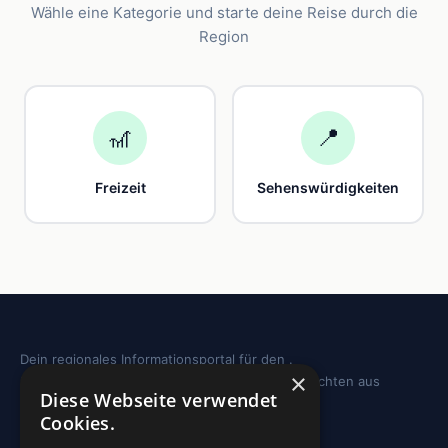
Wähle eine Kategorie und starte deine Reise durch die
Region
🎢
📍
Freizeit
Sehenswürdigkeiten
Dein regionales Informationsportal für den .
×
Sehenswürdigkeiten, Ausflugstipps und Geschichten aus
Diese Webseite verwendet
deiner Region.
Cookies.