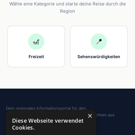
Wähle eine Kategorie und starte deine Reise durch die
Region
🎢
📍
Freizeit
Sehenswürdigkeiten
Dein regionales Informationsportal für den .
×
Sehenswürdigkeiten, Ausflugstipps und Geschichten aus
Diese Webseite verwendet
deiner Region.
Cookies.