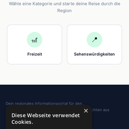
Wähle eine Kategorie und starte deine Reise durch die
Region
🎢
📍
Freizeit
Sehenswürdigkeiten
Dein regionales Informationsportal für den .
×
Sehenswürdigkeiten, Ausflugstipps und Geschichten aus
Diese Webseite verwendet
deiner Region.
Cookies.