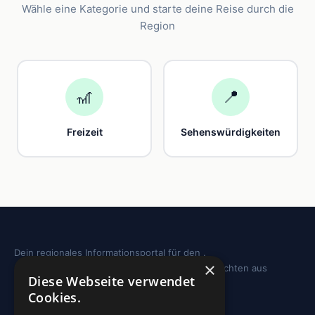
Wähle eine Kategorie und starte deine Reise durch die
Region
🎢
📍
Freizeit
Sehenswürdigkeiten
Dein regionales Informationsportal für den .
×
Sehenswürdigkeiten, Ausflugstipps und Geschichten aus
Diese Webseite verwendet
deiner Region.
Cookies.