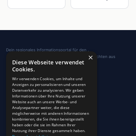
Dein regionales Informationsportal für den .
×
Sehenswürdigkeiten, Ausflugstipps und Geschichten aus
Diese Webseite verwendet
deiner Region.
Cookies.
REGION
Wir verwenden Cookies, um Inhalte und
Anzeigen zu personalisieren und unseren
Freizeit
Datenverkehr zu analysieren. Wir geben
Informationen über Ihre Nutzung unserer
Sehenswürdigkeiten
Website auch an unsere Werbe- und
Analysepartner weiter, die diese
möglicherweise mit anderen Informationen
INFO
kombinieren, die Sie ihnen bereitgestellt
haben oder die sie im Rahmen Ihrer
Blog
Nutzung ihrer Dienste gesammelt haben.
Sehenswürdigkeiten