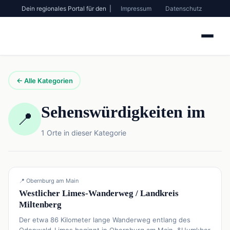
Dein regionales Portal für den |
Impressum
Datenschutz
← Alle Kategorien
Sehenswürdigkeiten im
📍
1 Orte in dieser Kategorie
📍
Sehenswürdigkeiten
📍 Obernburg am Main
Westlicher Limes-Wanderweg / Landkreis
Miltenberg
Der etwa 86 Kilometer lange Wanderweg entlang des