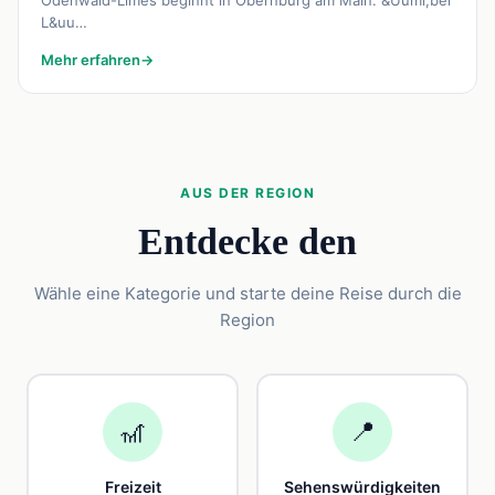
Odenwald-Limes beginnt in Obernburg am Main. &Uuml;ber
L&uu…
Mehr erfahren
→
AUS DER REGION
Entdecke den
Wähle eine Kategorie und starte deine Reise durch die
Region
🎢
📍
Freizeit
Sehenswürdigkeiten